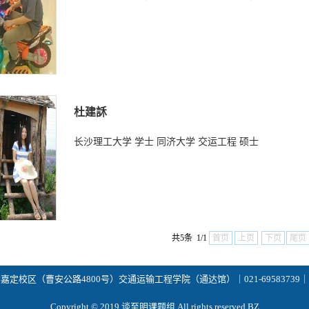
杜建訸
长沙理工大学 学士 同济大学 交运工程 硕士
共5条 1/1
首页
上页
下页
尾页
校区（曹安公路4800号）交通运输工程学院（通达馆）｜021-69583739｜zhou
Copyright © 2019.谈至明课题组 All rights reserved.BZ